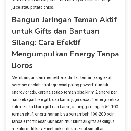
ratusan poin tanpa perlu item berbayar seperti orange
juice atau potato chips.
Bangun Jaringan Teman Aktif
untuk Gifts dan Bantuan
Silang: Cara Efektif
Mengumpulkan Energy Tanpa
Boros
Membangun dan memelihara daftar teman yang aktif
bermain adalah strategi sosial paling powerful untuk
energy gratis, karena setiap teman bisa kirim 2 energi per
hari sebagai free gift, dan kamu juga dapat 1 energi setiap
kali mereka klaim gift dari kamu, sehingga dengan 50-100
teman aktif, energi harian bisa bertambah 100-200 poin
tanpa effort besar. Gunakan fitur kirim all gifts sekaligus
melalui notifikasi Facebook untuk memaksimalkan