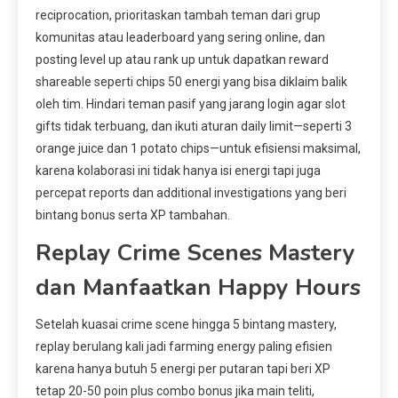
reciprocation, prioritaskan tambah teman dari grup
komunitas atau leaderboard yang sering online, dan
posting level up atau rank up untuk dapatkan reward
shareable seperti chips 50 energi yang bisa diklaim balik
oleh tim. Hindari teman pasif yang jarang login agar slot
gifts tidak terbuang, dan ikuti aturan daily limit—seperti 3
orange juice dan 1 potato chips—untuk efisiensi maksimal,
karena kolaborasi ini tidak hanya isi energi tapi juga
percepat reports dan additional investigations yang beri
bintang bonus serta XP tambahan.
Replay Crime Scenes Mastery
dan Manfaatkan Happy Hours
Setelah kuasai crime scene hingga 5 bintang mastery,
replay berulang kali jadi farming energy paling efisien
karena hanya butuh 5 energi per putaran tapi beri XP
tetap 20-50 poin plus combo bonus jika main teliti,