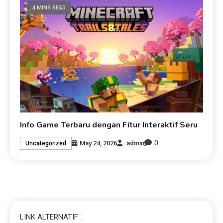
4 MINS READ
Info Game Terbaru dengan Fitur Interaktif Seru
0
May 24, 2026
admin
Uncategorized
LINK ALTERNATIF :