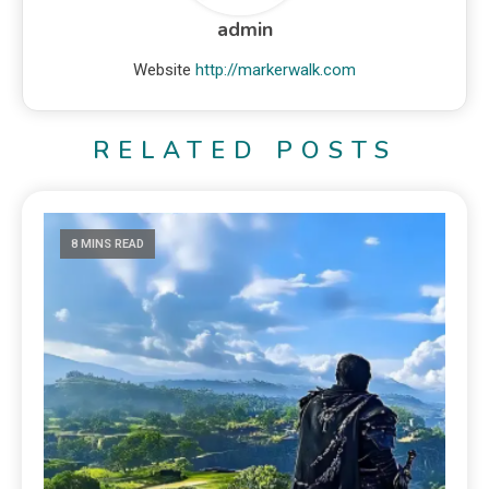
admin
Website
http://markerwalk.com
RELATED POSTS
8 MINS READ