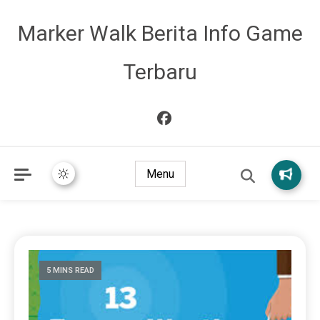
Marker Walk Berita Info Game
Terbaru
Menu
5 MINS READ