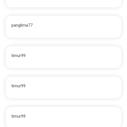
panglima77
timur99
timur99
timur99