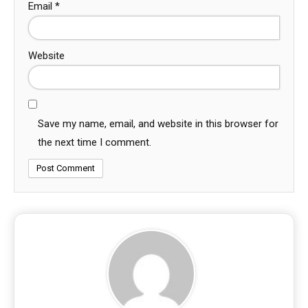
Email
*
Website
Save my name, email, and website in this browser for
the next time I comment.