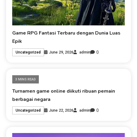
Game RPG Fantasi Terbaru dengan Dunia Luas
Epik
0
June 29, 2026
admin
Uncategorized
3 MINS READ
Turnamen game online diikuti ribuan pemain
berbagai negara
0
June 22, 2026
admin
Uncategorized