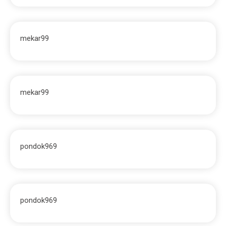
mekar99
mekar99
pondok969
pondok969