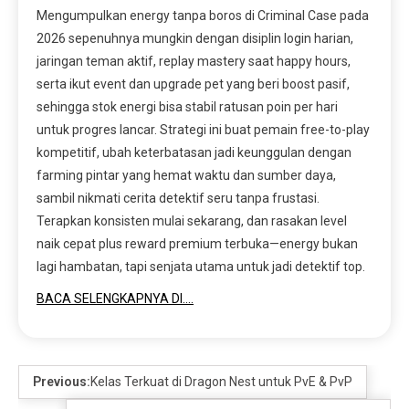
Mengumpulkan energy tanpa boros di Criminal Case pada
2026 sepenuhnya mungkin dengan disiplin login harian,
jaringan teman aktif, replay mastery saat happy hours,
serta ikut event dan upgrade pet yang beri boost pasif,
sehingga stok energi bisa stabil ratusan poin per hari
untuk progres lancar. Strategi ini buat pemain free-to-play
kompetitif, ubah keterbatasan jadi keunggulan dengan
farming pintar yang hemat waktu dan sumber daya,
sambil nikmati cerita detektif seru tanpa frustasi.
Terapkan konsisten mulai sekarang, dan rasakan level
naik cepat plus reward premium terbuka—energy bukan
lagi hambatan, tapi senjata utama untuk jadi detektif top.
BACA SELENGKAPNYA DI….
Previous:
Kelas Terkuat di Dragon Nest untuk PvE & PvP