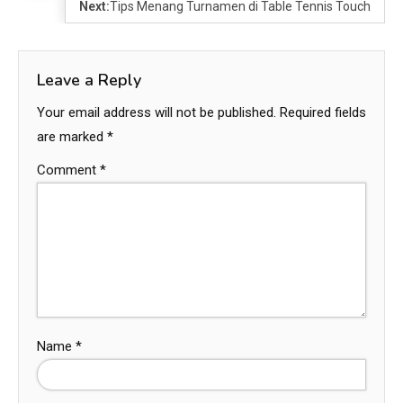
Next:
Tips Menang Turnamen di Table Tennis Touch
Leave a Reply
Your email address will not be published.
Required fields
are marked
*
Comment
*
Name
*