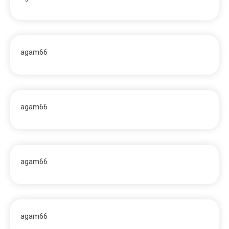
agam66
agam66
agam66
agam66