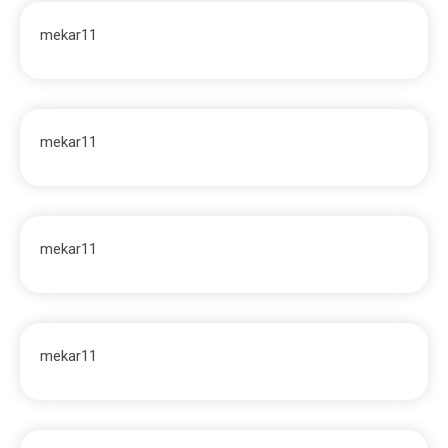
mekar11
mekar11
mekar11
mekar11