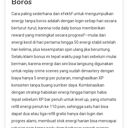
Boros
Cara paling sederhana dan efektif untuk mengumpulkan
energy tanpa boros adalah dengan login setiap hari secara
berturut-turut, karena roda daily bonus memberikan
reward yang meningkat secara progresif—mulai dari
energi kecil di hari pertama hingga 50 energi stabil setelah
hari kelima, plus kesempatan spin ulang jika beruntung.
Selalu klaim bonus ini tepat waktu pagi hari sebelum mulai
bermain, karena energi dari sini bisa langsung digunakan
untuk replay crime scenes yang sudah dimastery dengan
biaya hanya 5 energi per putaran, menghasilkan XP
konsisten tanpa buang sumber daya. Kombinasikan
dengan strategi habiskan energi hingga hampir habis
tepat sebelum XP bar penuh untuk level up, yang otomatis
refill energi penuh ke 110 poin, sehingga satu hari bisa
dapat dua atau tiga refill gratis hanya dari login dan
progres alami, membuat stok energi harian bisa mencapai