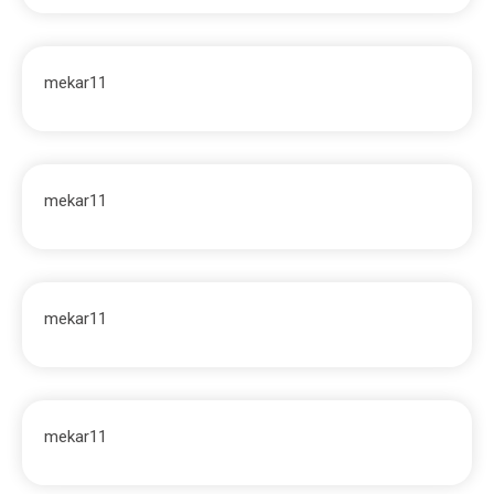
mekar11
mekar11
mekar11
mekar11