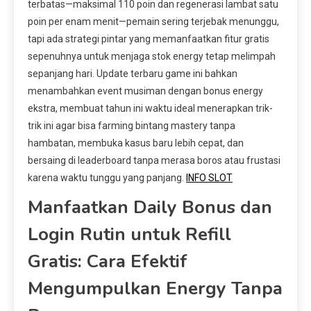
terbatas—maksimal 110 poin dan regenerasi lambat satu
poin per enam menit—pemain sering terjebak menunggu,
tapi ada strategi pintar yang memanfaatkan fitur gratis
sepenuhnya untuk menjaga stok energy tetap melimpah
sepanjang hari. Update terbaru game ini bahkan
menambahkan event musiman dengan bonus energy
ekstra, membuat tahun ini waktu ideal menerapkan trik-
trik ini agar bisa farming bintang mastery tanpa
hambatan, membuka kasus baru lebih cepat, dan
bersaing di leaderboard tanpa merasa boros atau frustasi
karena waktu tunggu yang panjang.
INFO SLOT
Manfaatkan Daily Bonus dan
Login Rutin untuk Refill
Gratis: Cara Efektif
Mengumpulkan Energy Tanpa