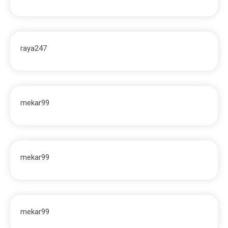
raya247
mekar99
mekar99
mekar99