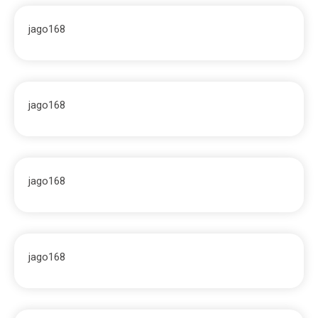
jago168
jago168
jago168
jago168