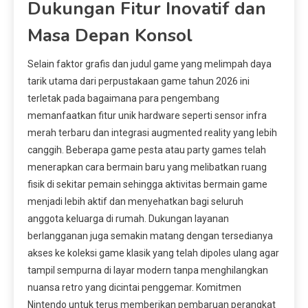
Dukungan Fitur Inovatif dan
Masa Depan Konsol
Selain faktor grafis dan judul game yang melimpah daya
tarik utama dari perpustakaan game tahun 2026 ini
terletak pada bagaimana para pengembang
memanfaatkan fitur unik hardware seperti sensor infra
merah terbaru dan integrasi augmented reality yang lebih
canggih. Beberapa game pesta atau party games telah
menerapkan cara bermain baru yang melibatkan ruang
fisik di sekitar pemain sehingga aktivitas bermain game
menjadi lebih aktif dan menyehatkan bagi seluruh
anggota keluarga di rumah. Dukungan layanan
berlangganan juga semakin matang dengan tersedianya
akses ke koleksi game klasik yang telah dipoles ulang agar
tampil sempurna di layar modern tanpa menghilangkan
nuansa retro yang dicintai penggemar. Komitmen
Nintendo untuk terus memberikan pembaruan perangkat