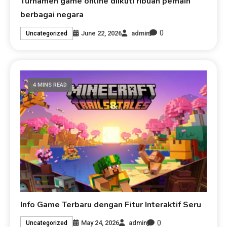
Turnamen game online diikuti ribuan pemain
berbagai negara
0
June 22, 2026
admin
Uncategorized
4 MINS READ
Info Game Terbaru dengan Fitur Interaktif Seru
0
May 24, 2026
admin
Uncategorized