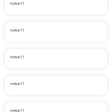
mekar11
mekar11
mekar11
mekar11
mekar11