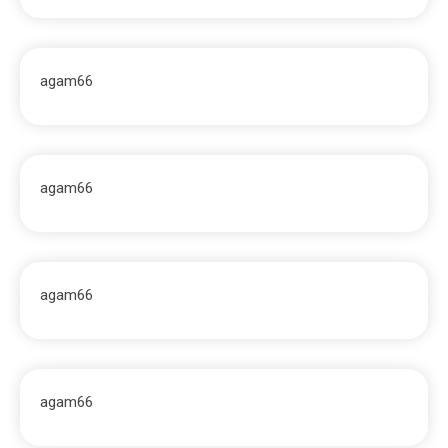
agam66
agam66
agam66
agam66