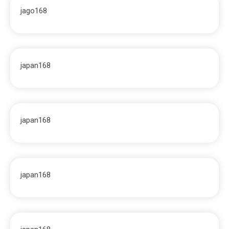
jago168
japan168
japan168
japan168