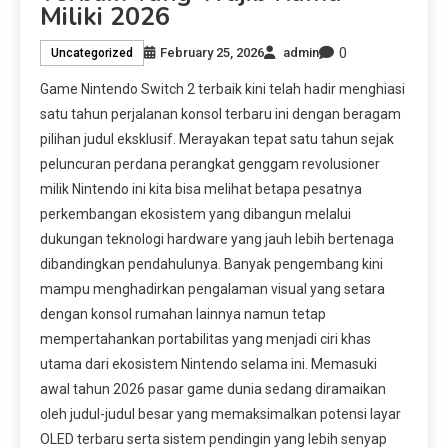
Miliki 2026
0
February 25, 2026
admin
Uncategorized
Game Nintendo Switch 2 terbaik kini telah hadir menghiasi
satu tahun perjalanan konsol terbaru ini dengan beragam
pilihan judul eksklusif. Merayakan tepat satu tahun sejak
peluncuran perdana perangkat genggam revolusioner
milik Nintendo ini kita bisa melihat betapa pesatnya
perkembangan ekosistem yang dibangun melalui
dukungan teknologi hardware yang jauh lebih bertenaga
dibandingkan pendahulunya. Banyak pengembang kini
mampu menghadirkan pengalaman visual yang setara
dengan konsol rumahan lainnya namun tetap
mempertahankan portabilitas yang menjadi ciri khas
utama dari ekosistem Nintendo selama ini. Memasuki
awal tahun 2026 pasar game dunia sedang diramaikan
oleh judul-judul besar yang memaksimalkan potensi layar
OLED terbaru serta sistem pendingin yang lebih senyap