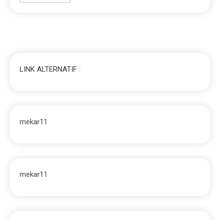
LINK ALTERNATIF :
mekar11
mekar11