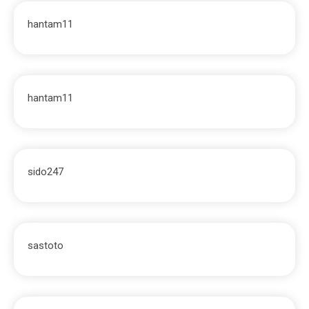
hantam11
hantam11
sido247
sastoto