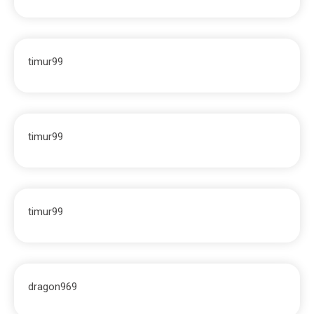
timur99
timur99
timur99
dragon969