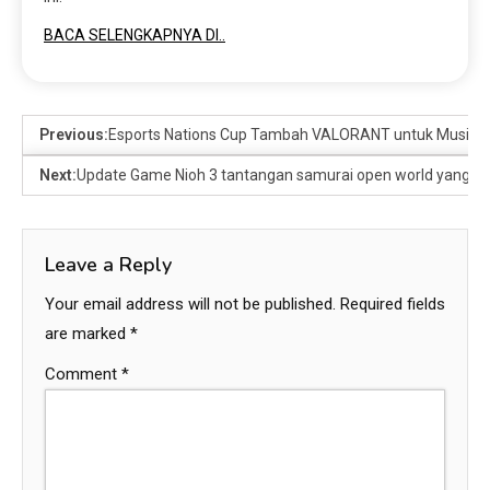
BACA SELENGKAPNYA DI..
Previous:
Esports Nations Cup Tambah VALORANT untuk Musim 
Next:
Update Game Nioh 3 tantangan samurai open world yang asl
Leave a Reply
Your email address will not be published.
Required fields
are marked
*
Comment
*