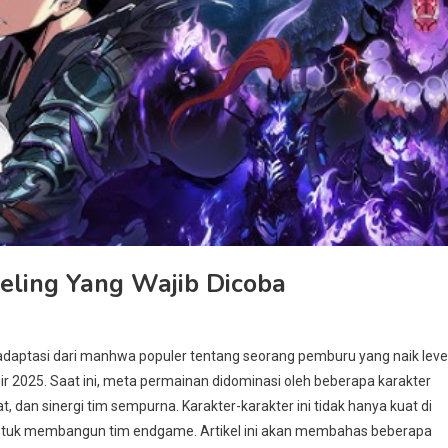
eling Yang Wajib Dicoba
 adaptasi dari manhwa populer tentang seorang pemburu yang naik leve
r 2025. Saat ini, meta permainan didominasi oleh beberapa karakter
dan sinergi tim sempurna. Karakter-karakter ini tidak hanya kuat di
a untuk membangun tim endgame. Artikel ini akan membahas beberapa