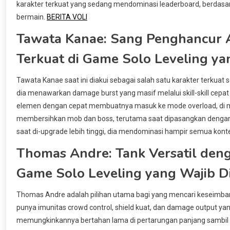
karakter terkuat yang sedang mendominasi leaderboard, berdas
bermain.
BERITA VOLI
Tawata Kanae: Sang Penghancur Ap
Terkuat di Game Solo Leveling ya
Tawata Kanae saat ini diakui sebagai salah satu karakter terkuat
dia menawarkan damage burst yang masif melalui skill-skill c
elemen dengan cepat membuatnya masuk ke mode overload, di man
membersihkan mob dan boss, terutama saat dipasangkan dengan su
saat di-upgrade lebih tinggi, dia mendominasi hampir semua kont
Thomas Andre: Tank Versatil deng
Game Solo Leveling yang Wajib D
Thomas Andre adalah pilihan utama bagi yang mencari keseimban
punya imunitas crowd control, shield kuat, dan damage output yang
memungkinkannya bertahan lama di pertarungan panjang sambil ter