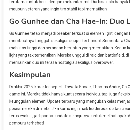
terutama untuk boss dengan mekanik rumit. Dia bisa solo banyak
maupun veteran yang ingin tim stabil tapi mematikan.
Go Gunhee dan Cha Hae-In: Duo L
Go Gunhee tetap menjadi breaker terkuat di elemen light, dengan 
membuatnya tangguh sekaligus supporter handal. Sementara Cha H
mobilitas tinggi dan serangan beruntun yang mematikan. Kedua ka
light yang tak terhentikan. Mereka unggul di raid dan battlefield,
memainkan duo ini terasa nostalgia sekaligus overpower.
Kesimpulan
Di akhir 2025, karakter seperti Tawata Kanae, Thomas Andre, Go G
game ini. Mereka tidak hanya kuat secara individu, tapi juga fl
keunggulan elemen. Update terbaru yang mengubah kelas menjadi 
posisi mereka di meta. Jika kamu ingin naik leaderboard atau clear
terus evolusi, jadi pantau update selanjutnya untuk melihat apa
pemburu terhebat!