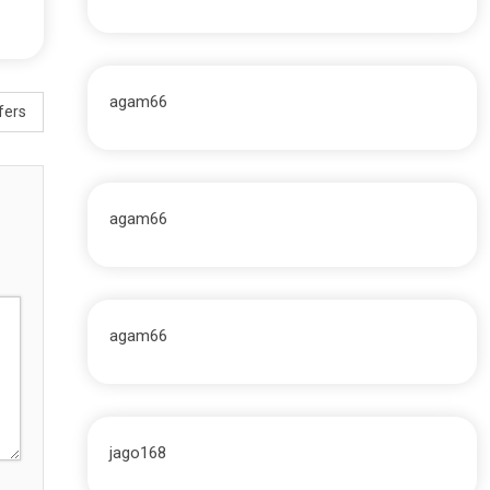
agam66
fers
agam66
agam66
jago168