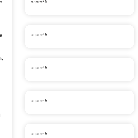
agam66
la
agam66
se
m
i,
agam66
agam66
i
agam66