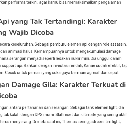
arkan performa terkini, agar kamu bisa memaksimalkan pengalaman
i yang Tak Tertandingi: Karakter
ng Wajib Dicoba
 secara keseluruhan. Sebagai pemburu elemen api dengan role assassin,
epat dan animasi halus. Kemampuannya untuk mengakumulasi damage
a serangan menjadi seperti ledakan nuklir mini. Dia unggul dalam
pport api. Bahkan dengan investasi rendah, Kanae sudah efektif, tap
en. Cocok untuk pemain yang suka gaya bermain agresif dan cepat.
an Damage Gila: Karakter Terkuat di
icoba
gan antara pertahanan dan serangan. Sebagai tank elemen light, dia
 tak kalah dengan DPS murni. Skill reset dan ultimate yang sering aktif
us menyerang. Di meta saat ini, Thomas sering jadi core tim light,