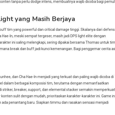
 konten tanpa perlu dodge intens, membuatnya wajib dicoba bagi pemu
ight yang Masih Berjaya
buff tim yang powerful dan critical damage tinggi. Skalanya dari defen
ae-In, meski sempat tergeser, masih jadi DPS light elite dengan
rakter ini saling melengkapi, sering dipakai bersama Thomas untuk ti
 di mana break dan buff jadi kunci kemenangan. Bagi penggemar cerita asl
unhee, dan Cha Hae-In menjadi yang terkuat dan paling wajib dicoba di
eksibel dalam berbagai komposisi tim, terutama dengan memanfaatkan
striker, breaker, support, dan elemental stacker semakin memperkuat
 konten sulit dengan mudah, prioritaskan karakter-karakter ini. Game in
kah ada penantang baru. Siapkan timmu dan rasakan sensasi menjadi