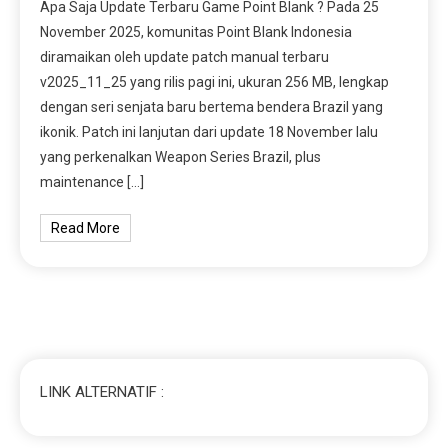
Apa Saja Update Terbaru Game Point Blank ? Pada 25
November 2025, komunitas Point Blank Indonesia
diramaikan oleh update patch manual terbaru
v2025_11_25 yang rilis pagi ini, ukuran 256 MB, lengkap
dengan seri senjata baru bertema bendera Brazil yang
ikonik. Patch ini lanjutan dari update 18 November lalu
yang perkenalkan Weapon Series Brazil, plus
maintenance […]
Read More
LINK ALTERNATIF :