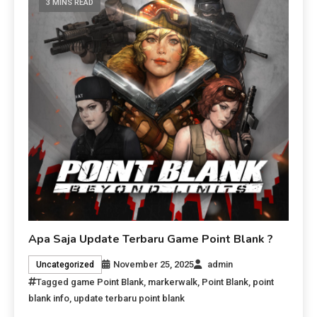
3 MINS READ
Apa Saja Update Terbaru Game Point Blank ?
November 25, 2025
admin
Uncategorized
Tagged
game Point Blank
,
markerwalk
,
Point Blank
,
point
blank info
,
update terbaru point blank