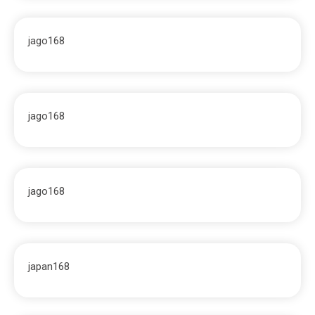
jago168
jago168
jago168
japan168