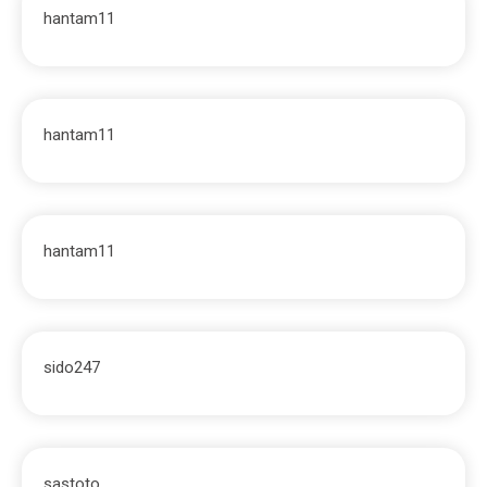
hantam11
hantam11
hantam11
sido247
sastoto