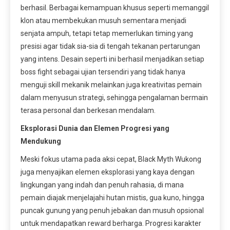
berhasil. Berbagai kemampuan khusus seperti memanggil
klon atau membekukan musuh sementara menjadi
senjata ampuh, tetapi tetap memerlukan timing yang
presisi agar tidak sia-sia di tengah tekanan pertarungan
yang intens. Desain seperti ini berhasil menjadikan setiap
boss fight sebagai ujian tersendiri yang tidak hanya
menguji skill mekanik melainkan juga kreativitas pemain
dalam menyusun strategi, sehingga pengalaman bermain
terasa personal dan berkesan mendalam.
Eksplorasi Dunia dan Elemen Progresi yang
Mendukung
Meski fokus utama pada aksi cepat, Black Myth Wukong
juga menyajikan elemen eksplorasi yang kaya dengan
lingkungan yang indah dan penuh rahasia, di mana
pemain diajak menjelajahi hutan mistis, gua kuno, hingga
puncak gunung yang penuh jebakan dan musuh opsional
untuk mendapatkan reward berharga. Progresi karakter