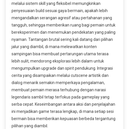
melalui sistem skill yang fleksibel memungkinkan
penyesuaian build sesuai gaya bermain, apakah lebih
mengandalkan serangan agresif atau pertahanan yang
tangguh, sehingga memberikan ruang bagi pemain untuk
bereksperimen dan menemukan pendekatan yang paling
nyaman. Tantangan brutal sering kali datang dari pilihan
jalur yang diambil, di mana melewatkan konten
sampingan bisa membuat pertarungan utama terasa
lebih sulit, mendorong eksplorasi lebih dalam untuk
mengumpulkan upgrade dan spirit pendukung. Integrasi
cerita yang disampaikan melalui cutscene artistik dan
dialog menarik semakin memperkaya pengalaman,
membuat pemain merasa terhubung dengan narasi
legendaris sambil tetap terfokus pada gameplay yang
serba cepat. Keseimbangan antara aksi dan penjelajahan
ini menjadikan game terasa lengkap, di mana setiap sesi
bermain bisa memberikan kepuasan berbeda tergantung
pilihan yang diambil.