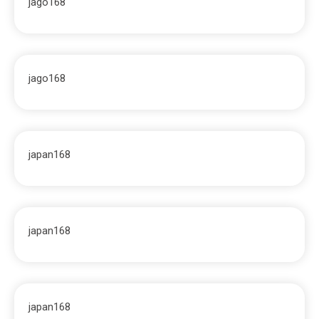
jago168
jago168
japan168
japan168
japan168