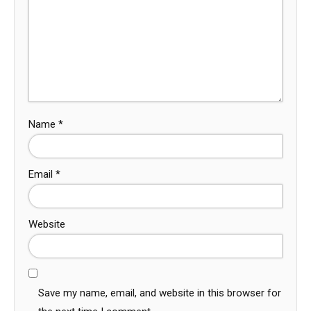
Name
*
Email
*
Website
Save my name, email, and website in this browser for