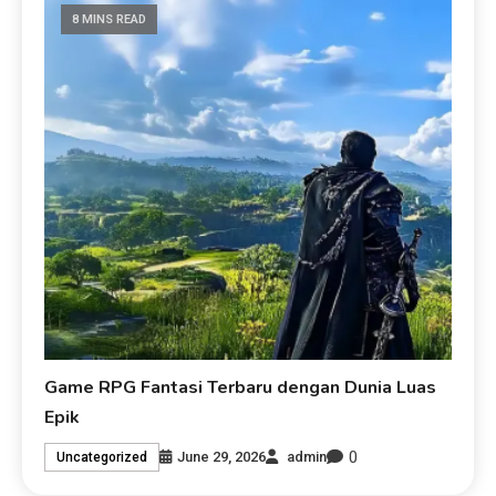
8 MINS READ
Game RPG Fantasi Terbaru dengan Dunia Luas
Epik
0
June 29, 2026
admin
Uncategorized