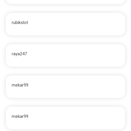
rubikslot
raya247
mekar99
mekar99