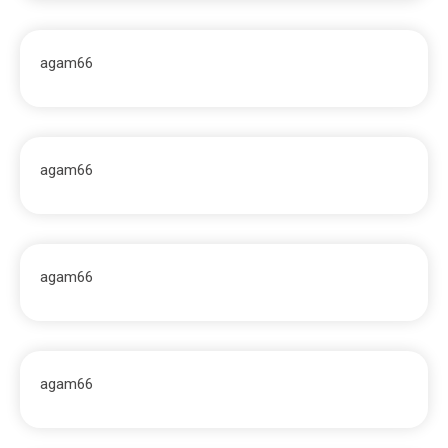
agam66
agam66
agam66
agam66