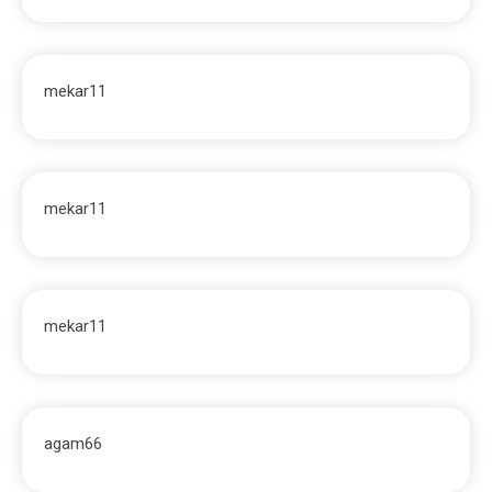
mekar11
mekar11
mekar11
agam66