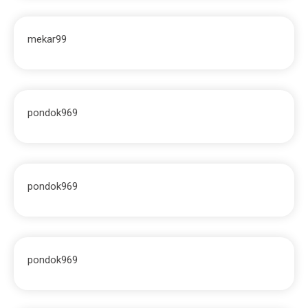
mekar99
pondok969
pondok969
pondok969