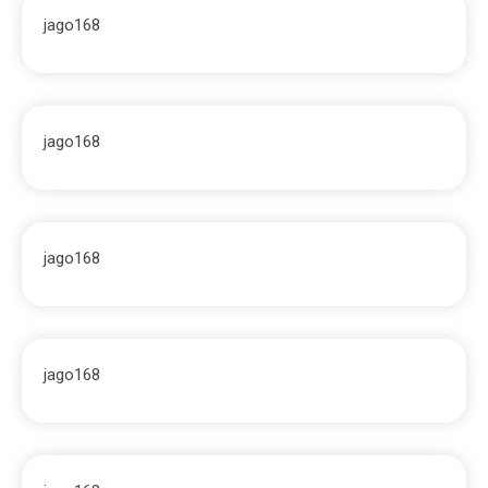
jago168
jago168
jago168
jago168