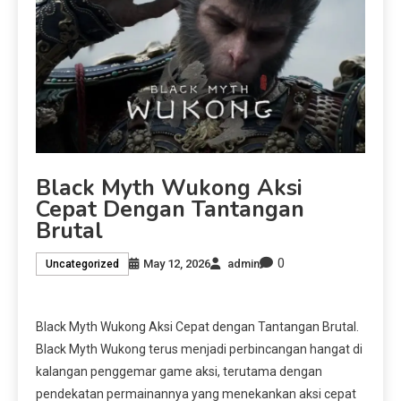
Black Myth Wukong Aksi
Cepat Dengan Tantangan
Brutal
0
May 12, 2026
admin
Uncategorized
Black Myth Wukong Aksi Cepat dengan Tantangan Brutal.
Black Myth Wukong terus menjadi perbincangan hangat di
kalangan penggemar game aksi, terutama dengan
pendekatan permainannya yang menekankan aksi cepat