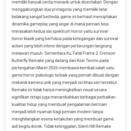
memiliki banyak cerita menarik untuk diceritakan. Dengan
menggabungkan dua protagonis yang memiliki latar
belakang sangat berbeda, game ini berhasil menciptakan
dinamika gameplay yang segar di mana pemain bisa
merasakan kedua sisi spektrum horror yaitu survival-
horror klasik yang berfokus pada ketegangan dan survival-
action yang lebih intens dengan pertarungan langsung
melawan musuh. Sementara itu, Fatal Frame 2: Crimson
Butterfly Remake yang datang dari Koei Tecmo pada
pertengahan Maret 2026 membawa kembali salah satu
game horror psikologis terbaik yang pernah dibuat dengan
mekanik kamera unik yang menjadi ciri khas seri tersebut.
Remake ini tidak hanya meningkatkan visual secara
signifikan tetapi juga menambahkan berbagai perbaikan
kualitas hidup yang membuat pengalaman bermain
menjadi lebih nyaman bagi pemain modern tanpa
menghilangkan esensi ketakutan yang membuat game
asli begitu ikonik. Tidak ketinggalan, Silent Hill Remake