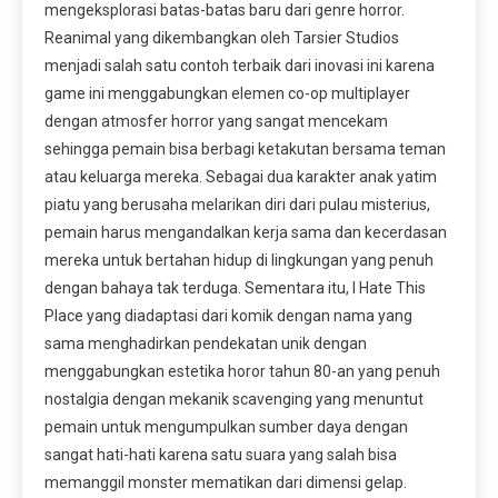
mengeksplorasi batas-batas baru dari genre horror.
Reanimal yang dikembangkan oleh Tarsier Studios
menjadi salah satu contoh terbaik dari inovasi ini karena
game ini menggabungkan elemen co-op multiplayer
dengan atmosfer horror yang sangat mencekam
sehingga pemain bisa berbagi ketakutan bersama teman
atau keluarga mereka. Sebagai dua karakter anak yatim
piatu yang berusaha melarikan diri dari pulau misterius,
pemain harus mengandalkan kerja sama dan kecerdasan
mereka untuk bertahan hidup di lingkungan yang penuh
dengan bahaya tak terduga. Sementara itu, I Hate This
Place yang diadaptasi dari komik dengan nama yang
sama menghadirkan pendekatan unik dengan
menggabungkan estetika horor tahun 80-an yang penuh
nostalgia dengan mekanik scavenging yang menuntut
pemain untuk mengumpulkan sumber daya dengan
sangat hati-hati karena satu suara yang salah bisa
memanggil monster mematikan dari dimensi gelap.