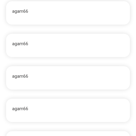
agam66
agam66
agam66
agam66