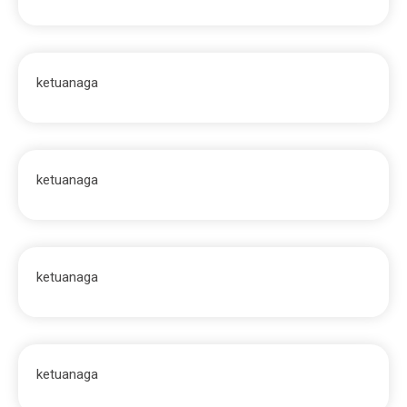
ketuanaga
ketuanaga
ketuanaga
ketuanaga