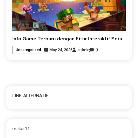
Info Game Terbaru dengan Fitur Interaktif Seru
0
May 24, 2026
admin
Uncategorized
LINK ALTERNATIF :
mekar11