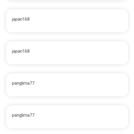
japan168
japan168
panglima77
panglima77