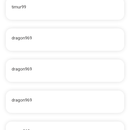
timur99
dragon969
dragon969
dragon969