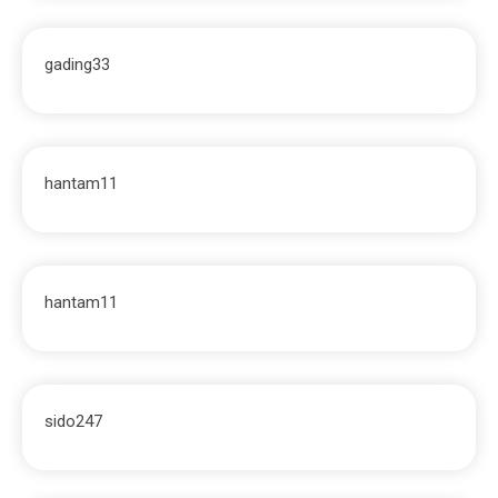
gading33
hantam11
hantam11
sido247