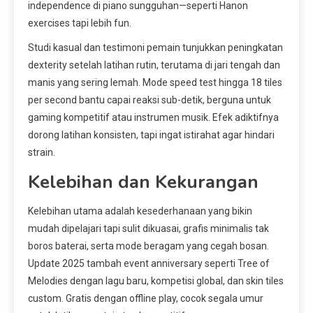
independence di piano sungguhan—seperti Hanon
exercises tapi lebih fun.
Studi kasual dan testimoni pemain tunjukkan peningkatan
dexterity setelah latihan rutin, terutama di jari tengah dan
manis yang sering lemah. Mode speed test hingga 18 tiles
per second bantu capai reaksi sub-detik, berguna untuk
gaming kompetitif atau instrumen musik. Efek adiktifnya
dorong latihan konsisten, tapi ingat istirahat agar hindari
strain.
Kelebihan dan Kekurangan
Kelebihan utama adalah kesederhanaan yang bikin
mudah dipelajari tapi sulit dikuasai, grafis minimalis tak
boros baterai, serta mode beragam yang cegah bosan.
Update 2025 tambah event anniversary seperti Tree of
Melodies dengan lagu baru, kompetisi global, dan skin tiles
custom. Gratis dengan offline play, cocok segala umur