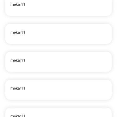
mekar11
mekar11
mekar11
mekar11
mekar11