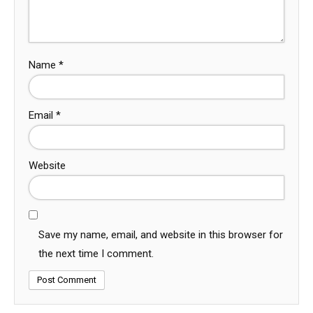
Name
*
Email
*
Website
Save my name, email, and website in this browser for
the next time I comment.