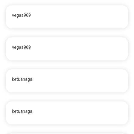
vegas969
vegas969
ketuanaga
ketuanaga