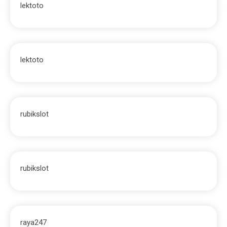
lektoto
lektoto
rubikslot
rubikslot
raya247