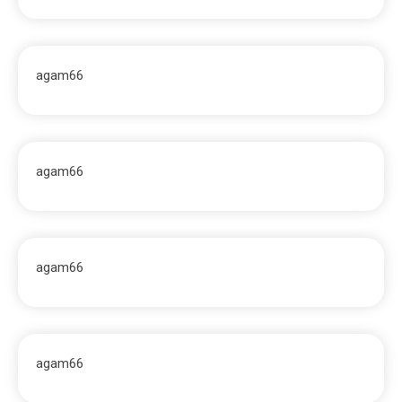
agam66
agam66
agam66
agam66