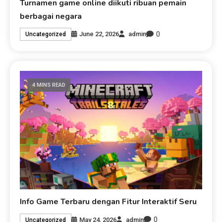
Turnamen game online diikuti ribuan pemain
berbagai negara
0
June 22, 2026
admin
Uncategorized
4 MINS READ
Info Game Terbaru dengan Fitur Interaktif Seru
0
May 24, 2026
admin
Uncategorized