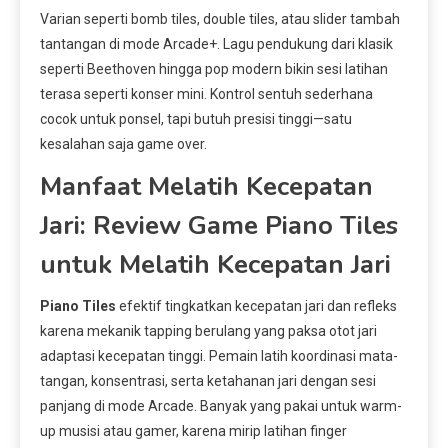
Varian seperti bomb tiles, double tiles, atau slider tambah
tantangan di mode Arcade+. Lagu pendukung dari klasik
seperti Beethoven hingga pop modern bikin sesi latihan
terasa seperti konser mini. Kontrol sentuh sederhana
cocok untuk ponsel, tapi butuh presisi tinggi—satu
kesalahan saja game over.
Manfaat Melatih Kecepatan
Jari: Review Game Piano Tiles
untuk Melatih Kecepatan Jari
Piano Tiles
efektif tingkatkan kecepatan jari dan refleks
karena mekanik tapping berulang yang paksa otot jari
adaptasi kecepatan tinggi. Pemain latih koordinasi mata-
tangan, konsentrasi, serta ketahanan jari dengan sesi
panjang di mode Arcade. Banyak yang pakai untuk warm-
up musisi atau gamer, karena mirip latihan finger