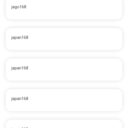
jago168
japan168
japan168
japan168