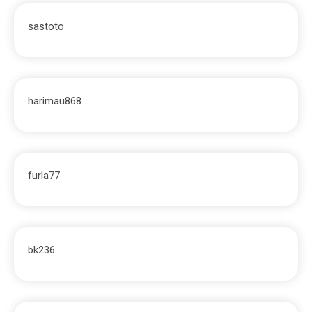
sastoto
harimau868
furla77
bk236