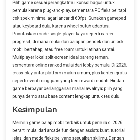
Pilih game sesuai perangkatmu: konsol bagus untuk
pemula karena plug-and-play, sementara PC fleksibel tapi
cek spek minimal agar lancar di 60fps. Gunakan gamepad
atau keyboard dulu, karena wheel butuh adaptasi.
Prioritaskan mode single-player kaya seperti career
progresif, di mana mulai dari balapan pendek dan unlock
mobil bertahap, atau free roam untuk latihan santai.
Multiplayer lokal split-screen ideal bareng teman,
sementara online ranked mulai dari lobby pemula. Di 2026,
cross-play antar platform makin umum, plus konten gratis
seperti event mingguan yang beri reward mudah. Hindari
game berbayar berlangganan mahal awalnya; pilih yang
punya demo atau base content lengkap untuk tes dulu.
Kesimpulan
Memilih game balap mobil terbaik untuk pemula di 2026
berarti mulai dari arcade fun dengan assists kuat, tutorial
jelas, dan mode fleksibel yang sesuaikan skillmu. Dengan