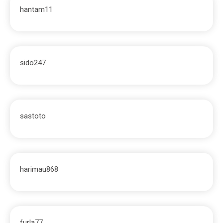
hantam11
sido247
sastoto
harimau868
furla77