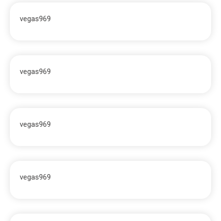
vegas969
vegas969
vegas969
vegas969