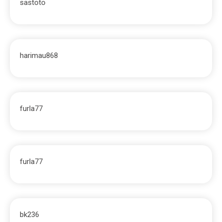
sastoto
harimau868
furla77
furla77
bk236