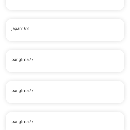
japan168
panglima77
panglima77
panglima77