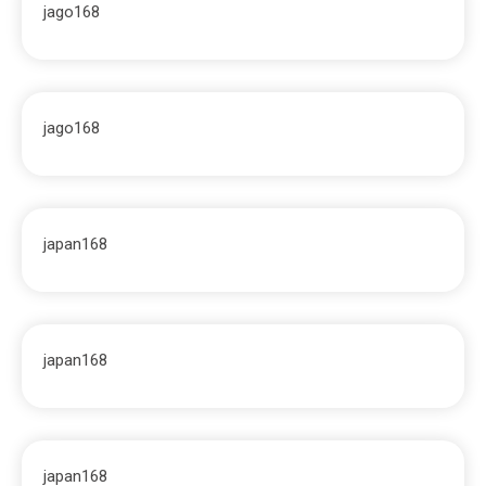
jago168
jago168
japan168
japan168
japan168