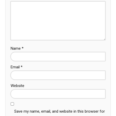
Name
*
Email
*
Website
Save my name, email, and website in this browser for