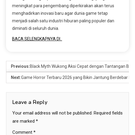
meningkat para pengembang diperkirakan akan terus
menghadirkan inovasi baru agar dunia game tetap
menjadi salah satu industri hiburan paling populer dan
diminati di seluruh dunia.
BACA SELENGKAPNYA DI..
Previous:
Black Myth Wukong Aksi Cepat dengan Tantangan Brut
Next:
Game Horror Terbaru 2026 yang Bikin Jantung Berdebar Ke
Leave a Reply
Your email address will not be published.
Required fields
are marked
*
Comment
*