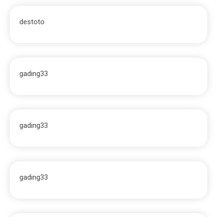
destoto
gading33
gading33
gading33