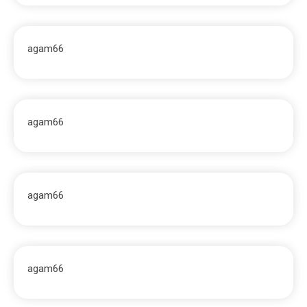
agam66
agam66
agam66
agam66