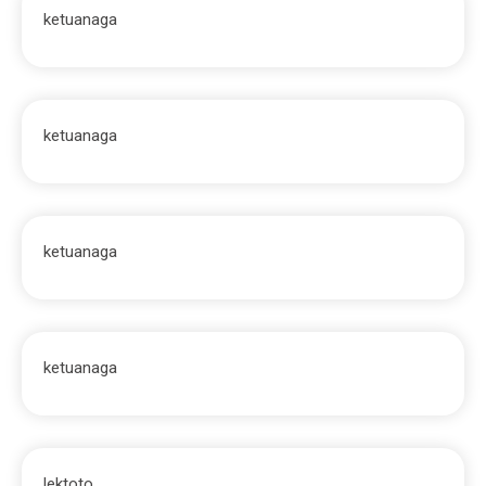
ketuanaga
ketuanaga
ketuanaga
ketuanaga
lektoto