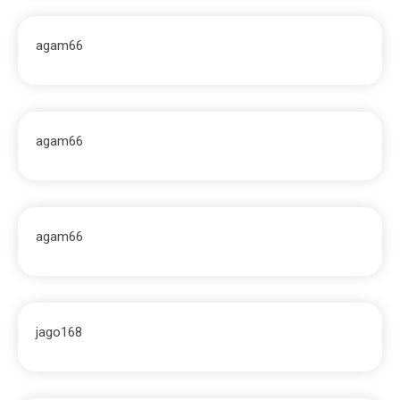
agam66
agam66
agam66
jago168