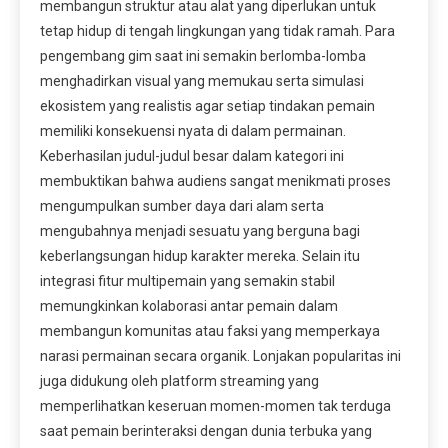
membangun struktur atau alat yang diperlukan untuk
tetap hidup di tengah lingkungan yang tidak ramah. Para
pengembang gim saat ini semakin berlomba-lomba
menghadirkan visual yang memukau serta simulasi
ekosistem yang realistis agar setiap tindakan pemain
memiliki konsekuensi nyata di dalam permainan.
Keberhasilan judul-judul besar dalam kategori ini
membuktikan bahwa audiens sangat menikmati proses
mengumpulkan sumber daya dari alam serta
mengubahnya menjadi sesuatu yang berguna bagi
keberlangsungan hidup karakter mereka. Selain itu
integrasi fitur multipemain yang semakin stabil
memungkinkan kolaborasi antar pemain dalam
membangun komunitas atau faksi yang memperkaya
narasi permainan secara organik. Lonjakan popularitas ini
juga didukung oleh platform streaming yang
memperlihatkan keseruan momen-momen tak terduga
saat pemain berinteraksi dengan dunia terbuka yang