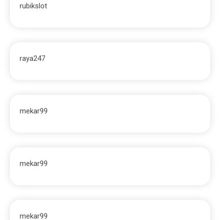
rubikslot
raya247
mekar99
mekar99
mekar99