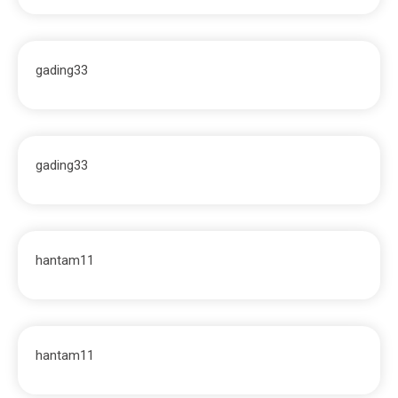
gading33
gading33
hantam11
hantam11