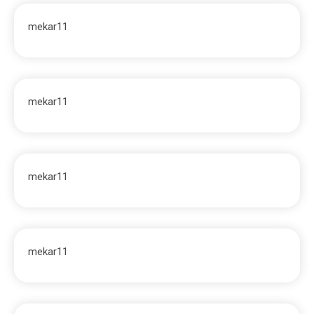
mekar11
mekar11
mekar11
mekar11