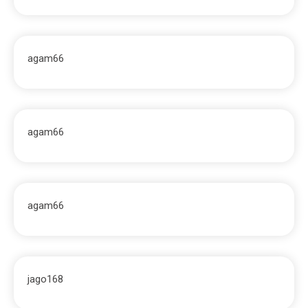
agam66
agam66
agam66
jago168