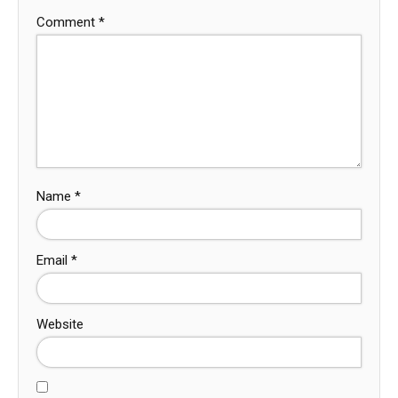
Comment
*
Name
*
Email
*
Website