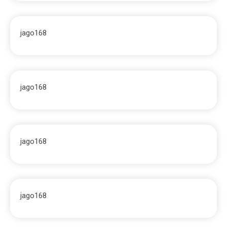
jago168
jago168
jago168
jago168