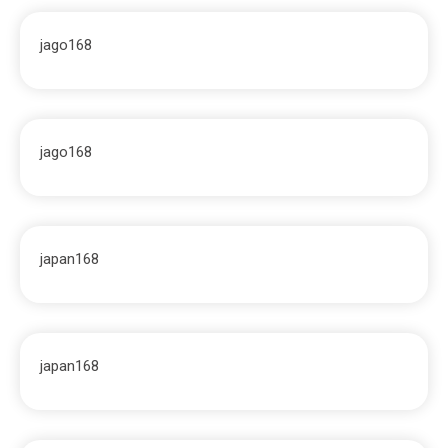
jago168
jago168
japan168
japan168