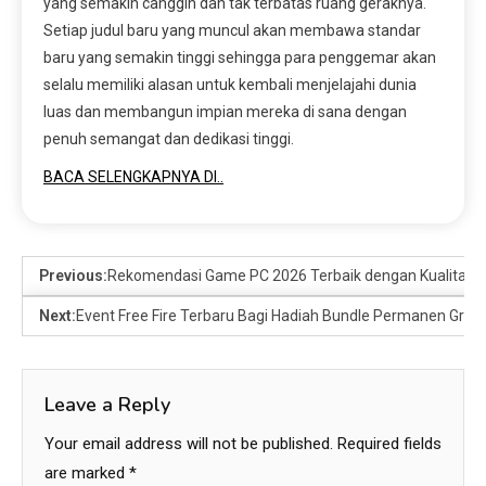
yang semakin canggih dan tak terbatas ruang geraknya.
Setiap judul baru yang muncul akan membawa standar
baru yang semakin tinggi sehingga para penggemar akan
selalu memiliki alasan untuk kembali menjelajahi dunia
luas dan membangun impian mereka di sana dengan
penuh semangat dan dedikasi tinggi.
BACA SELENGKAPNYA DI..
Previous:
Rekomendasi Game PC 2026 Terbaik dengan Kualitas V
Next:
Event Free Fire Terbaru Bagi Hadiah Bundle Permanen Grati
Leave a Reply
Your email address will not be published.
Required fields
are marked
*