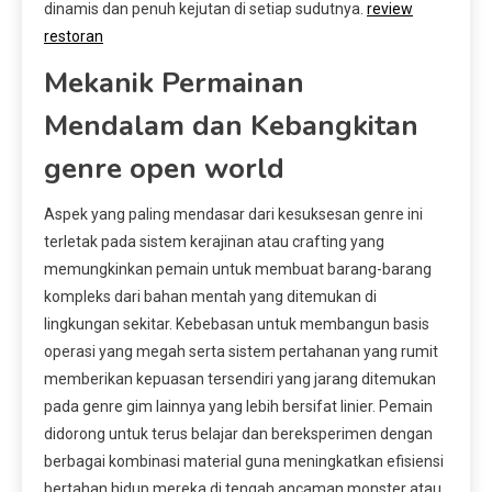
dinamis dan penuh kejutan di setiap sudutnya.
review
restoran
Mekanik Permainan
Mendalam dan Kebangkitan
genre open world
Aspek yang paling mendasar dari kesuksesan genre ini
terletak pada sistem kerajinan atau crafting yang
memungkinkan pemain untuk membuat barang-barang
kompleks dari bahan mentah yang ditemukan di
lingkungan sekitar. Kebebasan untuk membangun basis
operasi yang megah serta sistem pertahanan yang rumit
memberikan kepuasan tersendiri yang jarang ditemukan
pada genre gim lainnya yang lebih bersifat linier. Pemain
didorong untuk terus belajar dan bereksperimen dengan
berbagai kombinasi material guna meningkatkan efisiensi
bertahan hidup mereka di tengah ancaman monster atau