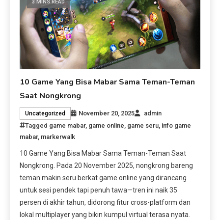
3 MINS READ
10 Game Yang Bisa Mabar Sama Teman-Teman
Saat Nongkrong
November 20, 2025
admin
Uncategorized
Tagged
game mabar
,
game online
,
game seru
,
info game
mabar
,
markerwalk
10 Game Yang Bisa Mabar Sama Teman-Teman Saat
Nongkrong. Pada 20 November 2025, nongkrong bareng
teman makin seru berkat game online yang dirancang
untuk sesi pendek tapi penuh tawa—tren ini naik 35
persen di akhir tahun, didorong fitur cross-platform dan
lokal multiplayer yang bikin kumpul virtual terasa nyata.