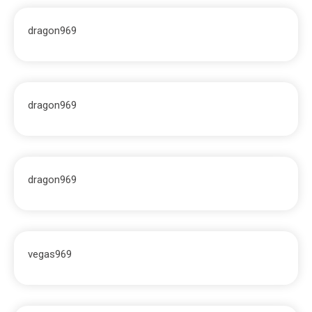
dragon969
dragon969
dragon969
vegas969