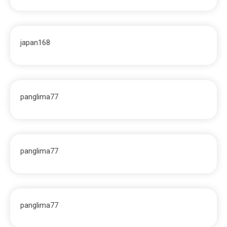
japan168
panglima77
panglima77
panglima77