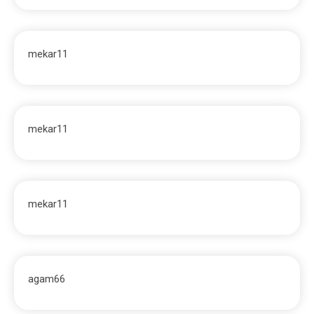
mekar11
mekar11
mekar11
agam66