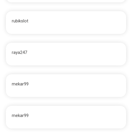
rubikslot
raya247
mekar99
mekar99