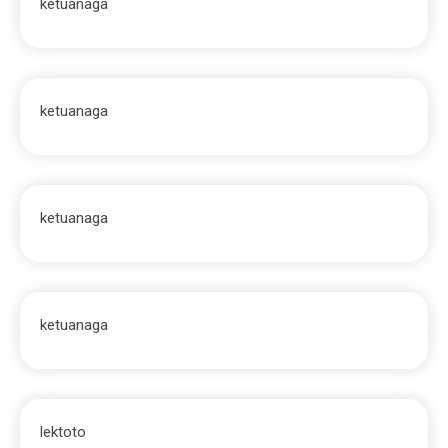
ketuanaga
ketuanaga
ketuanaga
ketuanaga
lektoto