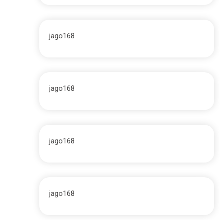
jago168
jago168
jago168
jago168