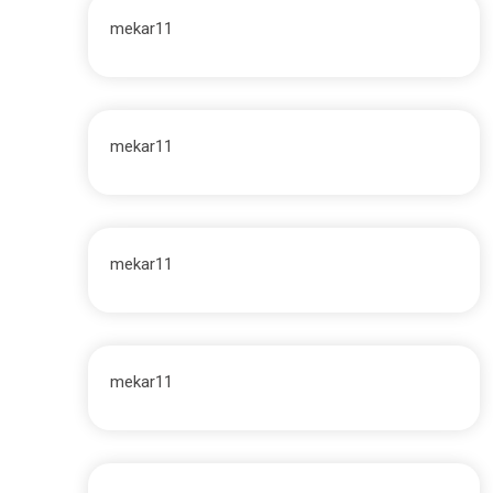
mekar11
mekar11
mekar11
mekar11