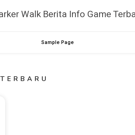
rker Walk Berita Info Game Terb
Sample Page
 TERBARU