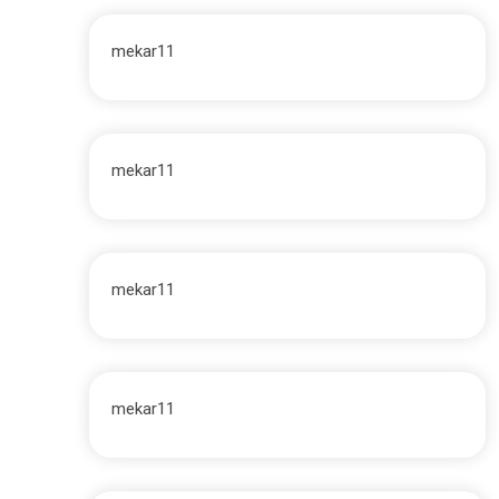
mekar11
mekar11
mekar11
mekar11